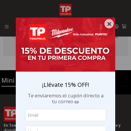
Envíos GRATIS en la RM por compras sobre $29.990
×
Todavía no hay productos disponibles aquí
Puedes probar a buscar en otras categorías o utilizar la
barra de búsqueda para encontrar otros productos.
Mini cortadoras
¡Llévate 15% OFF!
Te enviaremos el cupón directo a
tu correo 🎫
En Toolpro.cl somos especilistas en herramientas Milwaukee y
distribuidores autorizados de la marca en chile 🧰🤝