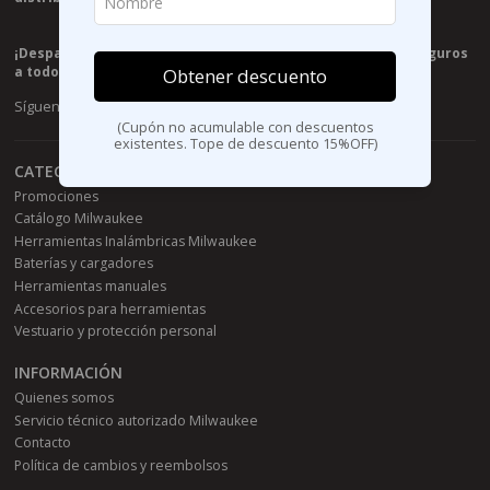
¡Despachos el mismo día de tu compra! ¡Envíos rápidos y seguros
a todo Chile!
Obtener descuento
Síguenos
(Cupón no acumulable con descuentos
existentes. Tope de descuento 15%OFF)
CATEGORÍAS
Promociones
Catálogo Milwaukee
Herramientas Inalámbricas Milwaukee
Baterías y cargadores
Herramientas manuales
Accesorios para herramientas
Vestuario y protección personal
INFORMACIÓN
Quienes somos
Servicio técnico autorizado Milwaukee
Contacto
Política de cambios y reembolsos