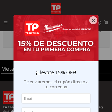
Envíos GRATIS en la RM por compras sobre $29.990
×
Todavía no hay productos disponibles aquí
Puedes probar a buscar en otras categorías o utilizar la
barra de búsqueda para encontrar otros productos.
Metalmecánica
¡Llévate 15% OFF!
Te enviaremos el cupón directo a
tu correo 🎫
En Toolpro.cl somos especilistas en herramientas Milwaukee y
distribuidores autorizados de la marca en chile 🧰🤝