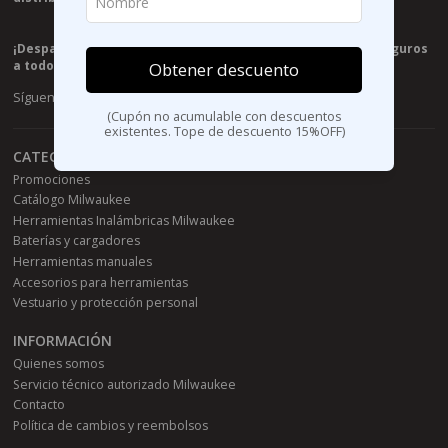
¡Despachos el mismo día de tu compra! ¡Envíos rápidos y seguros
a todo Chile!
Obtener descuento
Síguenos
(Cupón no acumulable con descuentos
existentes. Tope de descuento 15%OFF)
CATEGORÍAS
Promociones
Catálogo Milwaukee
Herramientas Inalámbricas Milwaukee
Baterías y cargadores
Herramientas manuales
Accesorios para herramientas
Vestuario y protección personal
INFORMACIÓN
Quienes somos
Servicio técnico autorizado Milwaukee
Contacto
Política de cambios y reembolsos