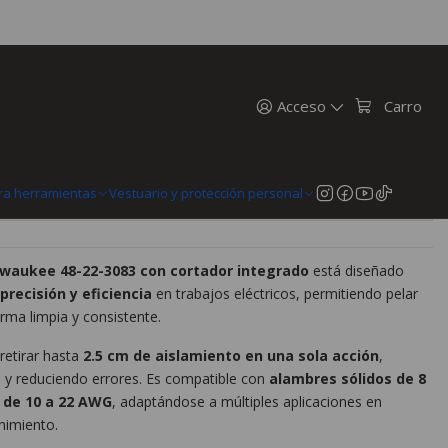
 10 a 22 AWG 48-22-3083
omático Milwaukee 10 a 22 AWG
Acceso
Carro
n
MercadoPago
ra herramientas
Vestuario y protección personal
waukee 48-22-3083 con cortador integrado
está diseñado
recisión y eficiencia
en trabajos eléctricos, permitiendo pelar
ma limpia y consistente.
retirar hasta
2.5 cm de aislamiento en una sola acción
,
 y reduciendo errores. Es compatible con
alambres sólidos de 8
 de 10 a 22 AWG
, adaptándose a múltiples aplicaciones en
nimiento.