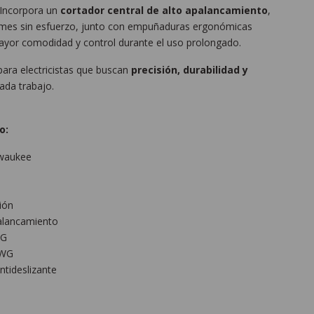
Incorpora un
cortador central de alto apalancamiento
,
firmes sin esfuerzo, junto con empuñaduras ergonómicas
yor comodidad y control durante el uso prolongado.
ara electricistas que buscan
precisión, durabilidad y
ada trabajo.
o:
lwaukee
ión
palancamiento
WG
AWG
tideslizante