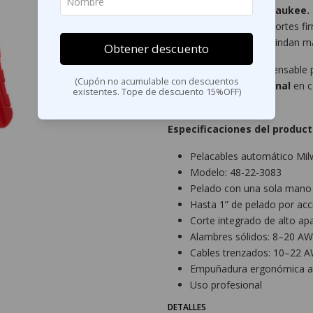
Calidad superior Milwaukee.
diseñado para realizar cortes 
sobremoldeadas que brindan ma
Obtener descuento
Una herramienta indispensable p
(Cupón no acumulable con descuentos
rendimiento profesional
en c
existentes. Tope de descuento 15%OFF)
Especificaciones del product
Pelacables automático Mi
Modelo: 48-22-3083
Pelado con una sola mano
Hasta 1” de pelado por acc
Corte integrado de alto a
Alambres sólidos: 8–20 A
Cables trenzados: 10–22 
Empuñadura ergonómica an
Uso profesional
DETALLES