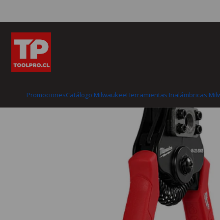
Inicio
Catálogo Milwau
Promociones
Catálogo Milwaukee
Herramientas Inalámbricas Mi